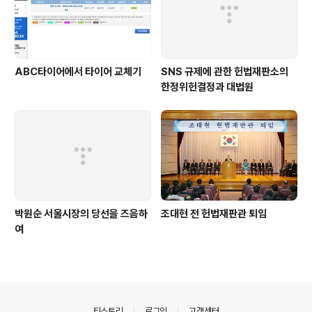
ABC타이어에서 타이어 교체기
SNS 규제에 관한 헌법재판소의
한정위헌결정과 대법원
박원순 서울시장의 당선을 즈음하
조대현 전 헌법재판관 퇴임
여
의안내
티스토리
로그인
고객센터