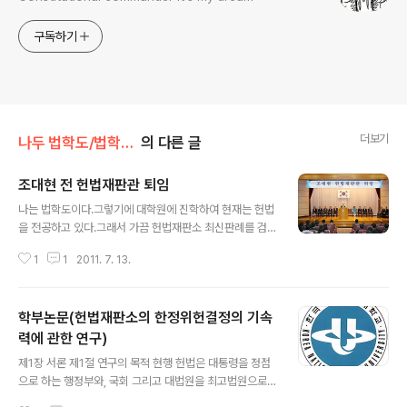
구독하기
더보기
나두 법학도/법학도니깐ㅎㅎ
의 다른 글
조대현 전 헌법재판관 퇴임
글 내용
나는 법학도이다.그렇기에 대학원에 진학하여 현재는 헌법
을 전공하고 있다.그래서 가끔 헌법재판소 최신판례를 검
색해서 보는 일이 많다.판례를 보면 거기에는 그 판례의 결
1
1
2011. 7. 13.
정에 참여한 9명의 재판관들의 이름이맨 마지막에 나열되
어 있다.즉 판례에는 재판관의 이름이 1번은 나열되어 있다
는 것이다. 가끔 헌법재판소의 판례에 대하여 법학도였기
학부논문(헌법재판소의 한정위헌결정의 기속
에 일반 국민들이 비난하는 판례에 대하여도나는 가끔씩
어쩔 수 없다는 생각을 자주 한다.하지만 그래도 나도 사람
력에 관한 연구)
글 내용
인지라 또는 법학도로서 이상하다고 생각하는 판례들이 존
제1장 서론 제1절 연구의 목적 현행 헌법은 대통령을 정점
재한다.그럴때 검색창에 한명의 재판관의 이름을 치면 2번
으로 하는 행정부와, 국회 그리고 대법원을 최고법원으로
이상이 검색되는 경우가 있다.그리고 나는 다시 한번 "역
하는 사법부의 세 기관에 각각의 통치권한을 배분함으로써