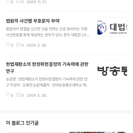
시"라는 말을 자주 되뇌인다.그 분이 바로 조대현 전 헌법
0
0
2009. 11. 21.
근대시민국가에서 이어져 온 삼권분립 체제를 유지하고 있
재판관이다.즉 그 분은 지금까지 많은 사건에서 내..
다. 하지만 일부 학자들은 여기에 헌법재판소를 포함하여
현행 우리나라의 통치체제를 사권분립의 체제로 설명하기
법원의 사건별 부호문자 부여
도 하며, 이러한 견해는 현행 헌법 및 헌법재판소법 등 관련
글 내용
법률들을 종합적으로 검토해 보았을 때 가장 타당한 견해
법원에서 판결을 선고한 것을 전하는 신문 등에서는 각종
로 생각된다. 이러한 권력분립의 타당성을 옹호할 수 있는
사건번호를 함께 제공하는 경우가 있다. 흔히 대법원 200
가장 근본적인 이유는 국가권력을 몇몇의 국가기관에 배분
9다11111 손해배상사건..등등.. 이러한 사건번호의 부여
함으로 인해서 국민의 기본권 보장을 가장 중요한 핵심으
0
0
2009. 5. 28.
기준은.. 첫네자리는 사건의 접수년도 그리고 그 다음 한자
로 하고 있다는 것은 이론의 여지가 없다. 이러한 권력분립
또는 두자로 이루어진 한글은 사건의 특정 그리고 마지막
의 체제에서 각각의 헌법기관들은 상호 조화와 견..
숫자는 각 연도별로..사건이 각각의 법원에 접수된 순서..
헌법재판소의 한정위헌결정의 기속력에 관한
즉 사건번호가 2009다11111인 경우 2009년에 민사상
고심 사건으로서 대법원에 11111번째로 접수된 사건이라
연구
글 내용
는 뜻이다. 대법원에서 사용하는 사건별 부호인 "다", '도"
논문명 : 헌법재판소의 한정위헌결정의 기속력에 관한 연
등의 경우에는.. 사건번호 앞에 대법원을 꼭 붙일 필요는 없
구 작성자 : 김봉연 논문제출처 : 한국방송통신대학교 개설
지만.. 기본적으로 판례의 인용에 있어서.. "법원명", 선고
: 학사학위논문 논문계획서 현행 헌법은 대통령을 정점으
일, "사건번호"의 방법으로.. 작성을 한다.. 그리고 이러한
0
0
2009. 5. 28.
로 하는 행정부와, 국회 그리고 대법원을 최고법원으로 하
사건별..
는 사법부의 세 기관에 각각의 통치권한을 배분하므로 인
해서 근대시민국가에서 이어져 온 삼권분립 체제를 유지하
고 있다고 할 수 있을 것이다. 하지만 일부 학자들은 여기에
헌법재판소를 포함하여 현행 우리나라의 통치체제를 사권
이 블로그 인기글
분립의 체제로 설명하기도 하며, 이러한 견해는 현행 헌법
및 헌법재판소법 등 관련법률들을 종합적으로 검토해 보았