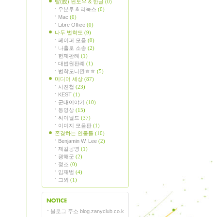
탈(脫) 윈도우 & 한글
(0)
우분투 & 리눅스
(0)
Mac
(0)
Libre Office
(0)
나두 법학도
(9)
페이퍼 모음
(0)
나홀로 소송
(2)
헌재판례
(1)
대법원판례
(1)
법학도니깐ㅎㅎ
(5)
미디어 세상
(87)
사진첩
(23)
KEST
(1)
군대이야기
(10)
동영상
(15)
싸이월드
(37)
이미지 모음판
(1)
존경하는 인물들
(10)
Benjamin W. Lee
(2)
제갈공명
(1)
광해군
(2)
정조
(0)
임재범
(4)
그외
(1)
블로그 주소 blog.zanyclub.co.k
지사항