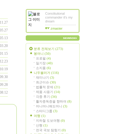
Constitutional
commander it's my
dream
11.27
zmaster
05.27
05.13
03.20
분류 전체보기
(273)
01.15
봉여니
(50)
프로필
(4)
12.23
일기장
(40)
소지품
(6)
10.19
나두블러거
(116)
09.30
재미나기
(3)
최근이슈
(30)
09.28
법률적 문제
(21)
제품 사용기
(14)
08.12
각종 후기
(34)
활자중독증을 향하여
(8)
머니머니해도머니
(3)
스터디그룹
(3)
여행
(1)
지하철 도보여행
(0)
산행
(1)
전국 국보 탐헝기
(0)