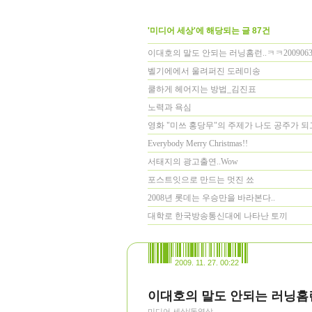
'미디어 세상'에 해당되는 글 87건
이대호의 말도 안되는 러닝홈런..ㅋㅋ2009063
벨기에에서 울려퍼진 도레미송
쿨하게 헤어지는 방법_김진표
노력과 욕심
영화 "미쓰 홍당무"의 주제가 나도 공주가 되
Everybody Merry Christmas!!
서태지의 광고출연..Wow
포스트잇으로 만드는 멋진 쑈
2008년 롯데는 우승만을 바라본다..
대학로 한국방송통신대에 나타난 토끼
2009. 11. 27. 00:22
이대호의 말도 안되는 러닝홈런.
미디어 세상/동영상