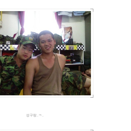
성구랑..ㅋ..