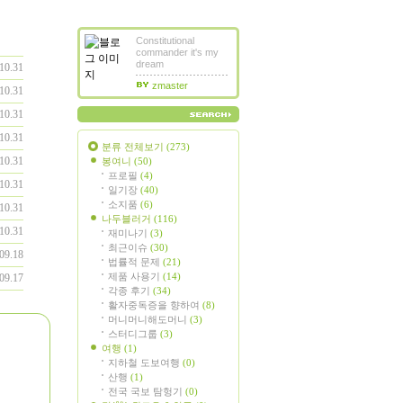
Constitutional
commander it's my
dream
10.31
zmaster
10.31
10.31
10.31
분류 전체보기
(273)
10.31
봉여니
(50)
프로필
(4)
10.31
일기장
(40)
소지품
(6)
10.31
나두블러거
(116)
10.31
재미나기
(3)
최근이슈
(30)
09.18
법률적 문제
(21)
제품 사용기
(14)
09.17
각종 후기
(34)
활자중독증을 향하여
(8)
머니머니해도머니
(3)
스터디그룹
(3)
여행
(1)
지하철 도보여행
(0)
산행
(1)
전국 국보 탐헝기
(0)