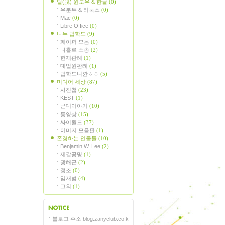
탈(脫) 윈도우 & 한글
(0)
우분투 & 리눅스
(0)
Mac
(0)
Libre Office
(0)
나두 법학도
(9)
페이퍼 모음
(0)
나홀로 소송
(2)
헌재판례
(1)
대법원판례
(1)
법학도니깐ㅎㅎ
(5)
미디어 세상
(87)
사진첩
(23)
KEST
(1)
군대이야기
(10)
동영상
(15)
싸이월드
(37)
이미지 모음판
(1)
존경하는 인물들
(10)
Benjamin W. Lee
(2)
제갈공명
(1)
광해군
(2)
정조
(0)
임재범
(4)
그외
(1)
블로그 주소 blog.zanyclub.co.k
지사항