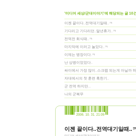
'미디어 세상/군대이야기'에 해당되는 글 10
이젠 끝이다..전역대기일때..ㅋ
기다리고 기다리던..말년휴가..ㅋ
전역전 회식때..ㅋ
마지막에 이러고 놀았다..ㅋ
이제는 병장이다.ㅋ
난 상병이었었다..
싸이에서 가장 많이..스크랩 되는게 아닐까 하
자대에서의 첫 훈련 혹한기..
군 전역 하지만...
나의 군복무
2006. 10. 31. 21:09
이젠 끝이다..전역대기일때..
미디어 세상/군대이야기