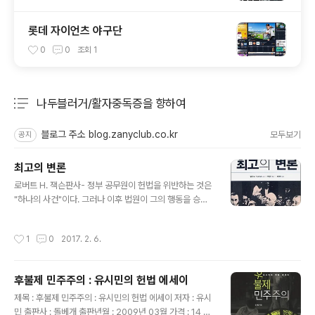
롯데 자이언츠 야구단
0
0
조회
1
나두블러거/활자중독증을 향하여
분류 전체보기
주요 글 목록
블로그 주소 blog.zanyclub.co.kr
모두보기
공지
최고의 변론
글 내용
로버트 H. 잭슨판사- 정부 공무원이 헌법을 위반하는 것은
"하나의 사건"이다. 그러나 이후 법원이 그의 행동을 승인
하면 "아무렇지도 않게 지나간 사건이 헌법의 원칙"이 되고
만다(최고의 변론, 142면)
작성시간
1
0
2017. 2. 6.
후불제 민주주의 : 유시민의 헌법 에세이
글 내용
제목 : 후불제 민주주의 : 유시민의 헌법 에세이 저자 : 유시
민 출판사 : 돌베개 출판년월 : 2009년 03월 가격 : 14,0