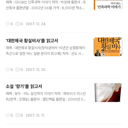
언 같은 강대국 간 협의에서의 한국의 독도 영유권에 대한
제목 : 다시보는 민족과학 이야기 저자 : 박성래 출판사 : 두
무시, 그리고 일본에 대한 군사적, 외교적, 경제적 열세로
산동아 출판년월 : 2002년 06월 가격 : 8,000원 책소개 :
인해 한국이 국제적으로 독도 영유권을 공인받기 힘든 사
위기에 처한 과학기술의 새로운 지평을 열기 위해 필자가
정 등을 한일 간의 불꽃 튀는 법정 공방을 통해 드러내고 있
주장하는 것이 '민족과학'이다. 한국 과학기술의 정상적인
작성시간
0
0
2007. 12. 24.
다. 특히 일본에..
발전을 위해서 과학 분야의 역사적 단절은 극복되어야 한
다. 오늘 우리의 과학기술을 전통과 밀접하게 연계시키지
않고서는 더 이상 과학기술의 발전을 기대할 수 없을 것이
'대한제국 황실비사'를 읽고서
다. 과학기술이 전통과 동떨어진 채 영원한 외래문화로 남
글 내용
는다면, 그 발전의 속도나 수준 또한 당연히 뒤떨어질 수밖
제목 : 대한제국 황실비사(창덕궁에서 15년간 순종황제의
에 없기 때문이다. 과학이 우리의 것으로 토착화되어야만
측근으로 일한 어느 일본 관리의 회고록) 저자 : 곤도 시로
정상적인 발전이 가능한 것이다. '민족과학'을 세우기 위해
스케 번역 : 이언숙 출판사 : 이마고 출판년도 : 2007년 0
서 우선 우리 과학기술의 전통을 이해하려는 노력부터 시
8월 가격 : 13,000원 책소개 : 창덕궁에서 15년간 순종황
작성시간
0
0
2007. 12. 20.
작해야 한다. 측우기와 ..
제의 측근으로 일한 일본 관리가 쓴 회고록. 저자는 한일 병
합, 궁중 숙청, 순종의 일본 방문, 고종의 국장, 영친왕의 결
혼, 대조전 재건축 등 일제 통감정치와 무단통치 시기의 굵
소설 '향기'를 읽고서
직굵직한 사안들에서 실무자로 일하며 당시 궁중 안팎에서
글 내용
직접 보고들은 대소사의 비밀들을 기록하였다. 그간 대한
제목 : 향수 : 어느 살인자의 이야기 저자 : 파트리크 쥐스킨
제국 황실과 일본의 관계는 절대적으로 사료가 부족하여
트(번역 : 강명순) 출판사 : 열린책들 출판일 : 2000년 08
학자들이 거의 다루지 못했던 부분이다. 일제강점기의 특
월 책소개 냄새에 관한 천재적인 능력을 타고난 주인공 그
수한 상황이었기에 가능했던 이 책은 그 자체로 사실적 가
르누이가 향기로 세계를 지배하게 되는 과정을 그린 기상
작성시간
0
0
2007. 12. 11.
치와 역사적 의미..
천외한 이 소설은 1985년 발간되자마자 전세계 독자를 사
로잡았다. 30여 개국 언어로 번역 소개되고 만 2년 만에 2
백만 부가 팔려 나간 이 소설의 매력은 냄새, 즉 라는 이색