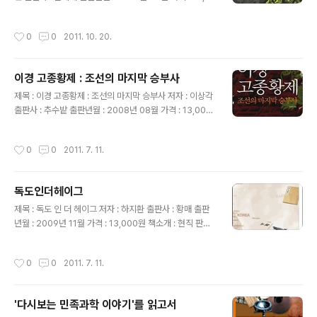
00원 책소개 : 권력의 역주행에 대처하기 위해 우리가 알
아야 할 모든 것! '돌아온 지식소매상' 유시민의 최신작. 대
작성시간
0
0
2011. 10. 20.
한민국 헌법에 담긴 민주주의의 이상을 살펴보면서 이를
바탕으로 오늘날 한국 사회의 현실과 자신의 경험을 성찰
한다. 저자는 대한민국의 헌법과 민주주의는 충분한 대가
이경 고종황제 : 조선의 마지막 승부사
를 지불치 않고 손에 넣은 일종의 '후불제'라고 이야기하며,
글 내용
헌법에 담긴 이상적인 민주주의를 현실에 되살려내야 한다
제목 : 이경 고종황제 : 조선의 마지막 승부사 저자 : 이상각
고 말한다. 헌법을 읽자! 대한민국의 헌법 조문들이 얼마나
출판사 : 추수밭 출판년월 : 2008년 08월 가격 : 13,000
가슴 떨리고 아름다운 인간상과 세계상을 그리고 있는지를
원 책소개 : 고종황제를 조선의 근대화를 위해 심혈을 기울
다시 한 번 음미하며, 이 조문들이 담고 있는 당위와 이상의
인 영민한 군왕이자 이이제이의 외교 전략으로 열강의 노
작성시간
0
0
2011. 7. 11.
세계를 현실에..
림수를 피하면서 국체를 보존한 노련한 승부사로 그려내고
있다. 아버지 흥선대원군의 영향력에서 벗어나 국정의 주
도권을 되찾고 근대국가로서 인프라를 차근차근 구축하는
독도인더헤이그
가 하면 열강의 틈바구니를 뚫고 자주국가로서 국체를 일
글 내용
신해가는 과정이 드라마처럼 펼쳐진다. 일제와 그들의 역
제목 : 독도 인 더 헤이그 저자 : 하지환 출판사 : 황매 출판
사관에 오염되었던 고종황제가 이 책을 통해 비로소 그 비
년월 : 2009년 11월 가격 : 13,000원 책소개 : 현직 판사
밀의 문을 열고 우리 앞에 모습을 드러낸다. "고종이 주변
가 쓴 소설이라는 점에서 눈길이 가고, 국제법에 정통한 저
에서 벌어지는 사건들에 대해 수동적으로 대처한 것이 아
자가 독도문제를 소재로 쓴 소설이라는 점에서 다시 한번
작성시간
0
0
2011. 7. 11.
니라 당시의 극심한 정치문제를 해결..
주목이 되는 소설이다. 저자는 국제사법재판소에서 벌어지
는 가상의 독도소송을 통해 독도가 어느 나라의 영토인지
에 대한 이야기를 풀어간다. 저자는 한국의 독도 지배에 관
'다시보는 민족과학 이야기'를 읽고서
한 고대 자료의 부족, 샌프란시스코 강화조약과 포츠담 선
글 내용