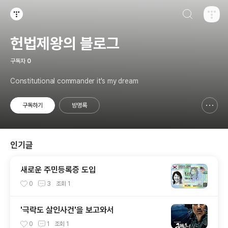
검색하기
티스토리
헌법제왕의 블로그
구독자
0
Constitutional commander it's my dream
구독하기
방명록
신고하기 레이어
열기
인기글
새로운 주민등록증 도입
0
3
조회
1
'극락도 살인사건'을 보고와서
0
1
조회
1